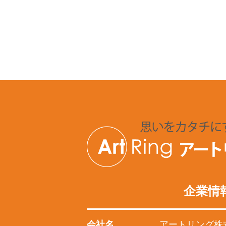
企業情
会社名
アートリング株