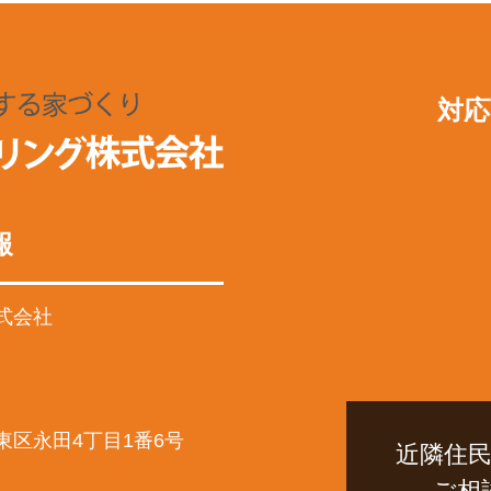
対応
報
式会社
東区永田4丁目1番6号
近隣住
ご相